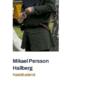
Mikael Persson
Hallberg
Kassör/Ledamot