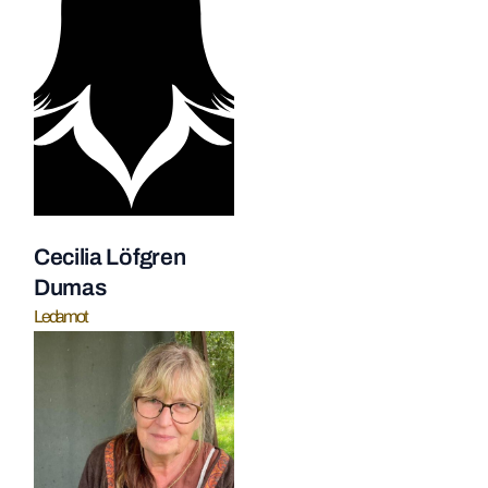
Cecilia Löfgren
Dumas
Ledamot