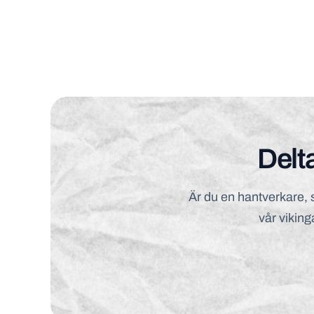
Delta
Är du en hantverkare, sä
vår viking