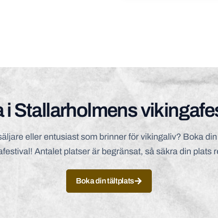
 i Stallarholmens vikingafe
ljare eller entusiast som brinner för vikingaliv? Boka din 
afestival! Antalet platser är begränsat, så säkra din plats 
Boka din tältplats