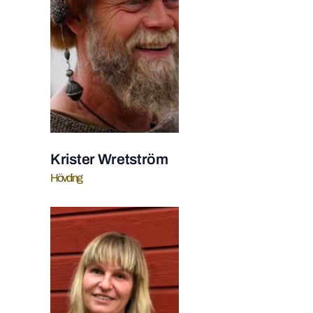
Krister Wretström
Hövding