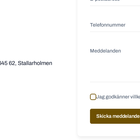
645 62, Stallarholmen
Jag godkänner villk
Skicka meddelande