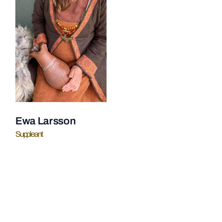
Ewa Larsson
Suppleant