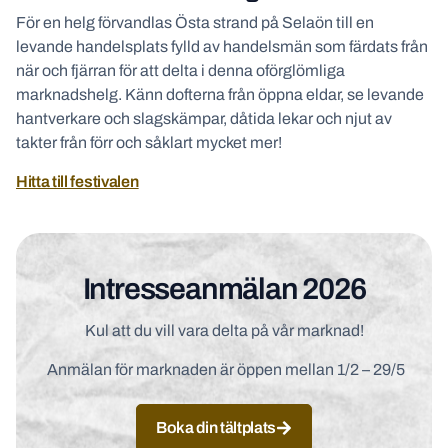
För en helg förvandlas Östa strand på Selaön till en
levande handelsplats fylld av handelsmän som färdats från
när och fjärran för att delta i denna oförglömliga
marknadshelg. Känn dofterna från öppna eldar, se levande
hantverkare och slagskämpar, dåtida lekar och njut av
takter från förr och såklart mycket mer!
Hitta till festivalen
Intresseanmälan 2026
Kul att du vill vara delta på vår marknad!
Anmälan för marknaden är öppen mellan 1/2 – 29/5
Boka din tältplats